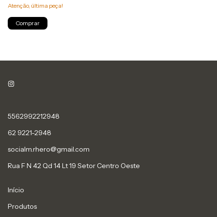
Atenção, última peça!
Comprar
5562992212948
62 9221-2948
socialm.rhero@gmail.com
Rua F N 42 Qd 14 Lt 19 Setor Centro Oeste
Início
Produtos