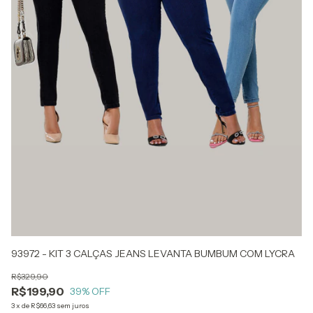
93972 - KIT 3 CALÇAS JEANS LEVANTA BUMBUM COM LYCRA
5
F
R$329,90
R
R$199,90
39
% OFF
3
x
3
x
de
R$66,63
sem juros