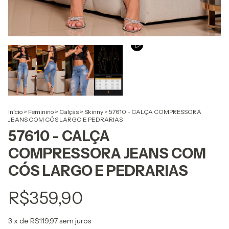
Início
>
Feminino
>
Calças
>
Skinny
>
57610 - CALÇA COMPRESSORA
JEANS COM CÓS LARGO E PEDRARIAS
57610 - CALÇA
COMPRESSORA JEANS COM
CÓS LARGO E PEDRARIAS
R$359,90
3
x de
R$119,97
sem juros