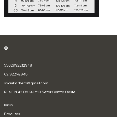
5562992212948
62 9221-2948
socialm.rhero@gmail.com
Rua F N 42 Qd 14 Lt 19 Setor Centro Oeste
Início
Produtos