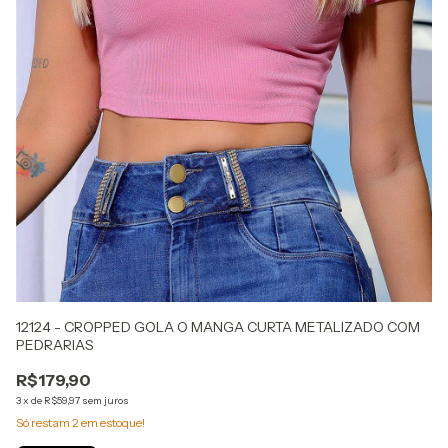
12124 - CROPPED GOLA O MANGA CURTA METALIZADO COM
1
PEDRARIAS
R
R$179,90
3
x
3
x
de
R$59,97
sem juros
At
Só restam
2
em estoque!