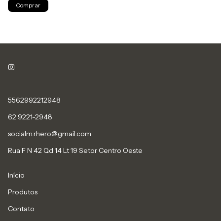
Comprar
5562992212948
62 9221-2948
socialm.rhero@gmail.com
Rua F N 42 Qd 14 Lt 19 Setor Centro Oeste
Início
Produtos
Contato