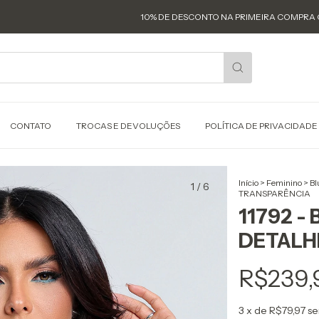
10% DE DESCONTO NA PRIMEIRA COMPRA COM O CU
CONTATO
TROCAS E DEVOLUÇÕES
POLÍTICA DE PRIVACIDADE
Início
>
Feminino
>
Bl
1
/
6
TRANSPARÊNCIA
11792 -
DETALH
R$239,
3
x de
R$79,97
se