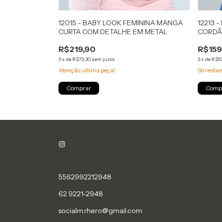
LA O COM
12015 - BABY LOOK FEMININA MANGA
12213 
CURTA COM DETALHE EM METAL
CORDÃ
R$219,90
R$159
3
x
de
R$73,30
sem juros
3
x
de
R$5
Atenção, última peça!
Só rest
Comprar
Comp
5562992212948
62 9221-2948
socialm.rhero@gmail.com