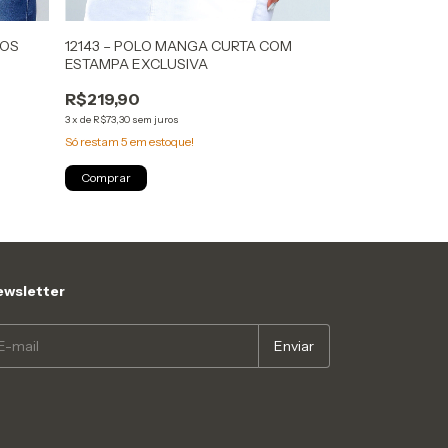
VOS
12143 – POLO MANGA CURTA COM
11773 - BLUS
ESTAMPA EXCLUSIVA
METALIZADAS 
R$219,90
R$219,90
3
x
de
R$73,30
sem juros
3
x
de
R$73,30
sem ju
Só restam
5
em estoque!
Atenção, última pe
Comprar
Comprar
wsletter