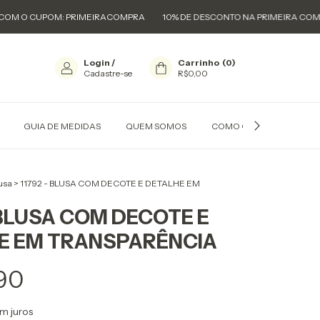
POM: PRIMEIRACOMPRA
10% DE DESCONTO NA PRIMEIRA COMPRA COM
Login
/
Carrinho
(
0
)
Cadastre-se
R$0,00
GUIA DE MEDIDAS
QUEM SOMOS
COMO COMPRAR
usa
>
11792 - BLUSA COM DECOTE E DETALHE EM
 BLUSA COM DECOTE E
E EM TRANSPARÊNCIA
90
m juros