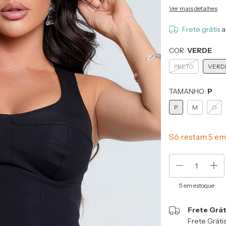
Ver mais detalhes
Frete grátis
a
COR:
VERDE
PRETO
VERD
TAMANHO:
P
P
M
G
Só restam
5
em 
5
em estoque
Frete Grát
Frete Grát