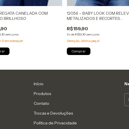
- REGATA CANELADA COM
12056 – BABY LOOK COM RELE
O BRILLHOSO
METALIZADOS E RECORTES
EXCLUSIVOS
,90
R$159,90
3,30
sem juros
3
x
de
R$53,30
sem juros
am
5
em estoque!
Atenção, última peça!
rar
Comprar
Início
Ne
Produtos
Contato
Trocas e Devoluções
Política de Privacidade