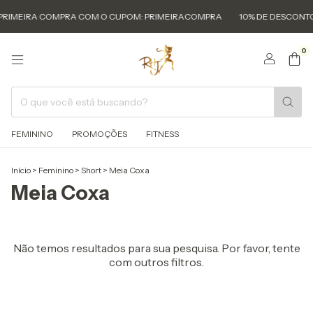
PRIMEIRA COMPRA COM O CUPOM: PRIMEIRACOMPRA
10% DE DESCONTO
0
FEMININO
PROMOÇÕES
FITNESS
Início
>
Feminino
>
Short
>
Meia Coxa
Meia Coxa
Não temos resultados para sua pesquisa. Por favor, tente
com outros filtros.