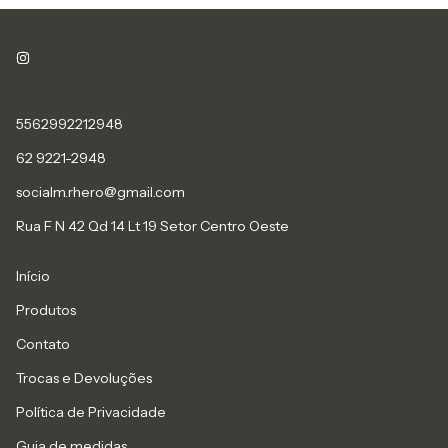
5562992212948
62 9221-2948
socialm.rhero@gmail.com
Rua F N 42 Qd 14 Lt 19 Setor Centro Oeste
Início
Produtos
Contato
Trocas e Devoluções
Política de Privacidade
Guia de medidas